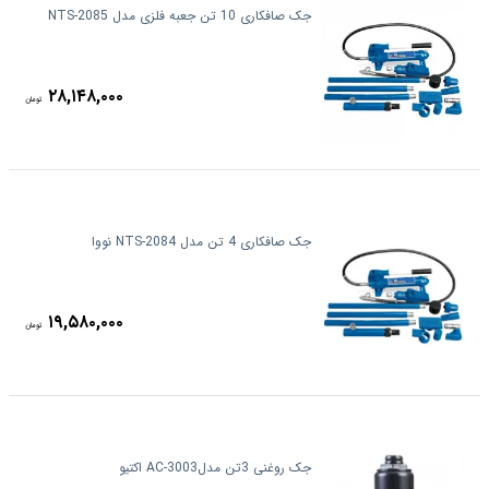
جک صافکاری 10 تن جعبه فلزی مدل NTS-2085
۲۸,۱۴۸,۰۰۰
تومان
جک صافکاری 4 تن مدل NTS-2084 نووا
۱۹,۵۸۰,۰۰۰
تومان
جک روغنی 3تن مدلAC-3003 اکتیو