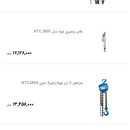
بالابر زنجیری نووا مدل NTC 2805
۱۷,۱۲۸,۰۰۰
تومان
جرثقیل 2 تن نووا-زنجیر3 متری NTC-2804
۱۳,۴۵۶,۰۰۰
تومان