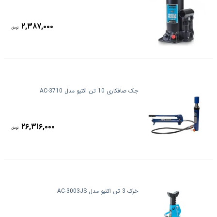
۲,۳۸۷,۰۰۰
تومان
جک صافکاری 10 تن اکتیو مدل AC-3710
۲۶,۳۱۶,۰۰۰
تومان
خرک 3 تن اکتیو مدل AC-3003JS