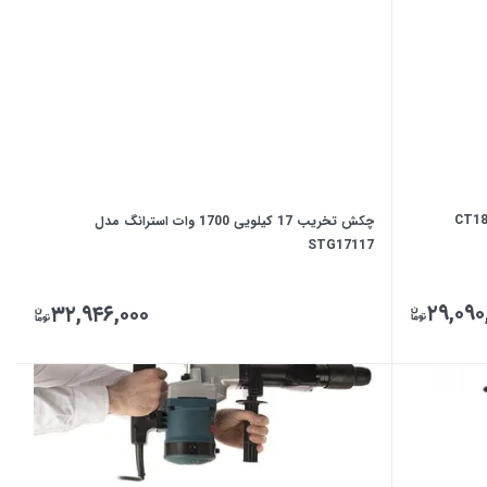
چکش تخریب 17 کیلویی 1700 وات استرانگ مدل
STG17117
۲۹,۰۹۰
۳۲,۹۴۶,۰۰۰