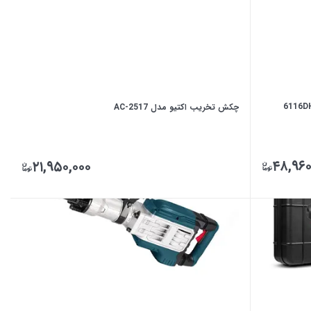
چکش تخریب اکتیو مدل AC-2517
۴۸,۹۶۰
۲۱,۹۵۰,۰۰۰