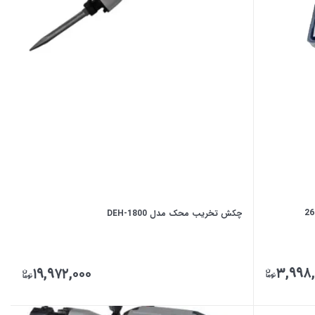
چکش تخریب محک مدل DEH-1800
۳,۹۹۸,
۱۹,۹۷۲,۰۰۰