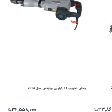
چکش تخریب 14 کیلویی رونیکس مدل 2814
۳۳,۸۶
۳۲,۵۵۸,۰۰۰