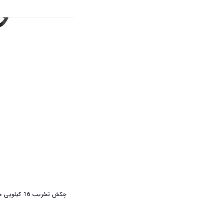
چکش تخریب 16 کیلویی هیوندای HP1546H-DH