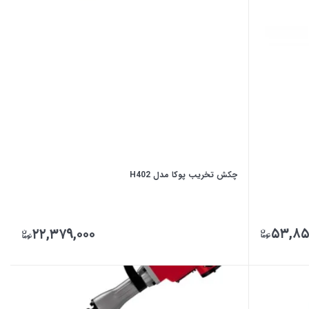
چکش تخریب پوکا مدل H402
۵۳,۸۵
۲۲,۳۷۹,۰۰۰