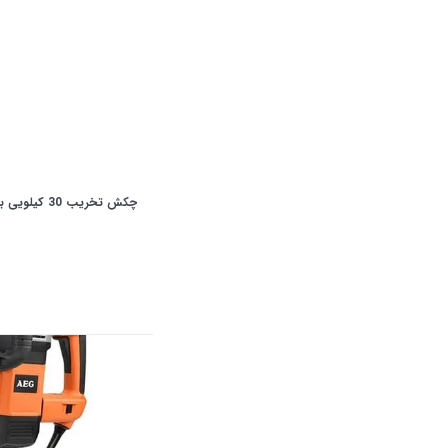
چکش تخریب 30 کیلویی برقی مدل CT18020 کرون