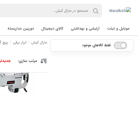
موبایل و تبلت
آرایشی و بهداشتی
کالای دیجیتال
دوربین مداربسته
مارال کیش
ابزار برقی
پیچ گ
فقط کالاهای موجود
مرتب سازی:
جدیدتر
تب لت Tablet
برند TVT