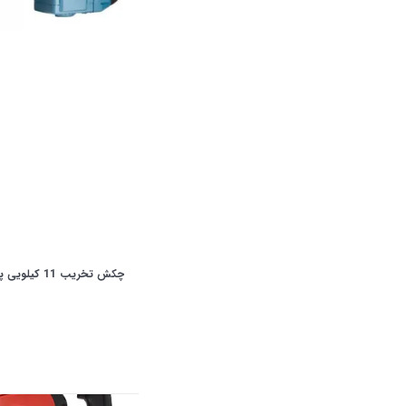
چکش تخریب 11 کیلویی پوکا مدل H401