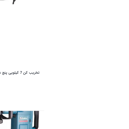
تخریب کن 7 کیلویی پنج شیار MH7E آاگ