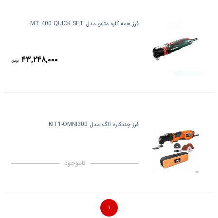
فرز همه کاره متابو مدل MT 400 QUICK SET
۴۳,۲۴۸,۰۰۰
تومان
فرز چندکاره آاگ مدل KIT1-OMNI300
ناموجود
۱