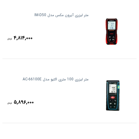
متر لیزری آیرون مکس مدل IM-D50
۴,۸۱۴,۰۰۰
تومان
متر لیزری 100 متری اکتیو مدل AC-66100E
۵,۸۹۶,۰۰۰
تومان