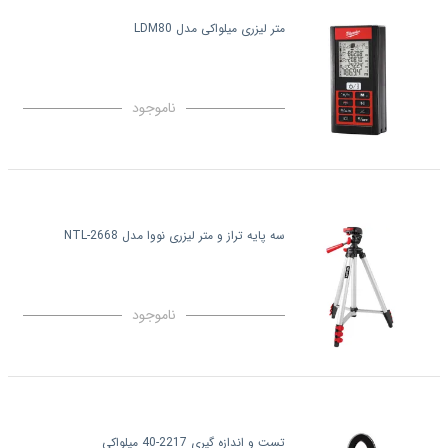
متر لیزری میلواکی مدل LDM80
ناموجود
سه پایه تراز و متر لیزری نووا مدل NTL-2668
ناموجود
تست و اندازه گیری 2217-40 میلواکی