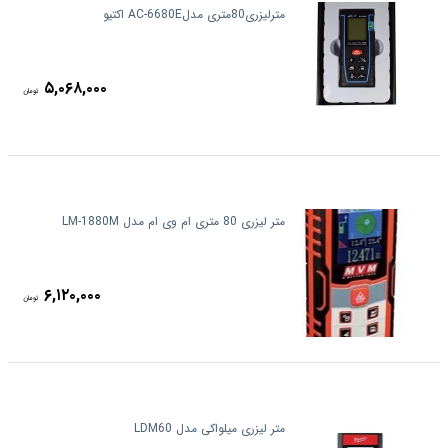
مترلیزری80متری مدلAC-6680E اکتیو
۵,۰۶۸,۰۰۰
تومان
متر لیزری 80 متری ام وی ام مدل LM-1880M
۶,۱۲۰,۰۰۰
تومان
متر لیزری میلواکی مدل LDM60