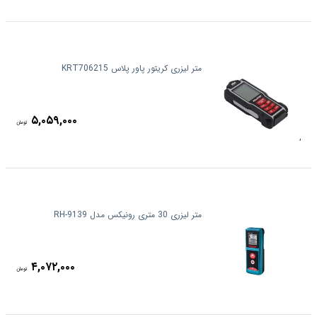
متر لیزری کریتور پاور پلاس KRT706215
۵,۰۵۹,۰۰۰
تومان
متر لیزری 30 متری رونیکس مدل RH-9139
۴,۰۷۲,۰۰۰
تومان