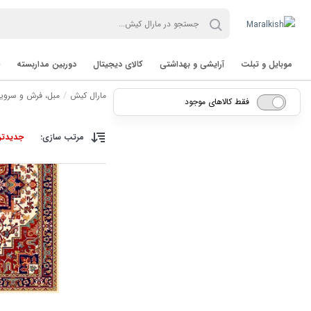
موبایل و تبلت
آرایشی و بهداشتی
کالای دیجیتال
دوربین مداربسته
مارال کیش
مبل، فرش و سرو
فقط کالاهای موجود
مرتب سازی:
جدیدتر
تب لت Tablet
برند TVT