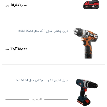
۵۱,۵۷۱,۰۰۰
تومان
دریل چکشی شارژی آاگ مدل BSB12C2LI
۲۰,۳۱۸,۰۰۰
تومان
دریل شارژی 18 ولت چکشی مدل 5804 اروا
ناموجود