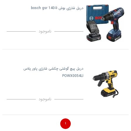
دریل شارژی بوش bosch gsr 140-li
ناموجود
دریل پیچ گوشتی چکشی شارژی پاور پلاس
POWX0054LI
ناموجود
۱