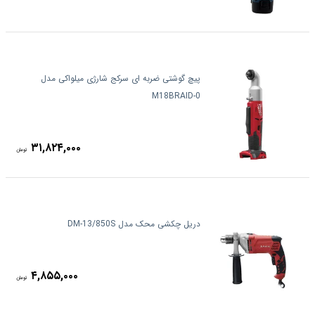
پیچ گوشتی ضربه ای سرکج شارژی میلواکی مدل
M18BRAID-0
۳۱,۸۲۴,۰۰۰
تومان
دریل چکشی محک مدل DM-13/850S
۴,۸۵۵,۰۰۰
تومان