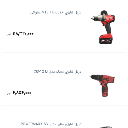
دریل شارژی M18FPD-502X میلواکی
۱۱۸,۳۲۰,۰۰۰
تومان
دریل شارژی محک مدل CID-12 LI
۶,۸۵۴,۰۰۰
تومان
دریل شارژی متابو مدل ‏ POWERMAXX SB