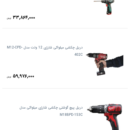
۳۳,۸۶۴,۰۰۰
تومان
دریل چکشی میلواکی شارژی 12 ولت مدل M12-CPD-
402C
۵۹,۹۷۶,۰۰۰
تومان
دریل پیچ گوشتی چکشی شارژی میلواکی مدل
M18BPD-153C