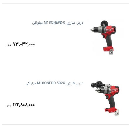
دریل شارژی M18ONEPD-0 میلواکی
۷۳,۰۳۲,۰۰۰
تومان
دریل شارژی M18ONEDD-502X میلواکی
۱۲۲,۸۰۸,۰۰۰
تومان