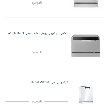
ناموجود
ماشین ظرفشویی رومیزی مایدیا مدل WQP6-3602F
ناموجود
ظرفشویی بوش SMS68MW06E
ناموجود