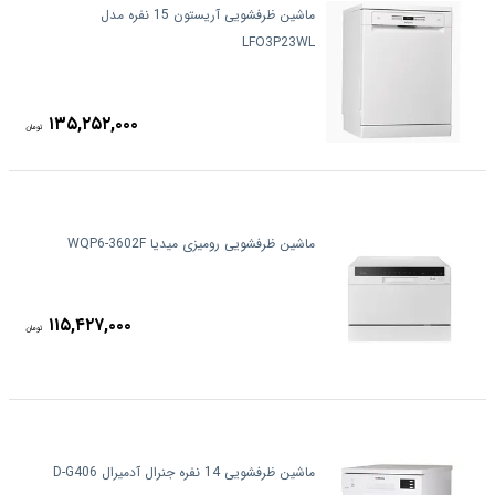
ماشین ظرفشویی آریستون 15 نفره مدل
LFO3P23WL
۱۳۵,۲۵۲,۰۰۰
تومان
ماشین ظرفشویی رومیزی میدیا WQP6-3602F
۱۱۵,۴۲۷,۰۰۰
تومان
ماشین ظرفشویی 14 نفره جنرال آدمیرال D-G406