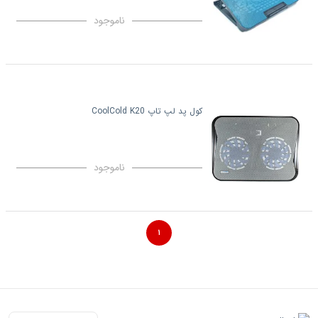
ناموجود
کول پد لپ تاپ CoolCold K20
ناموجود
۱