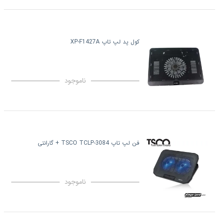
کول پد لپ تاپ XP-F1427A
ناموجود
فن لپ تاپ TSCO TCLP-3084 + گارانتی
ناموجود