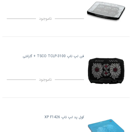
ناموجود
فن لپ تاپ TSCO TCLP-3100 + گارانتی
ناموجود
کول پد لپ تاپ XP F1426