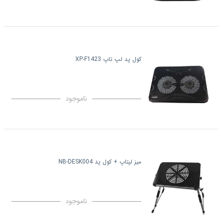
کول پد لپ تاپ XP-F1423
ناموجود
میز لپتاپ + کول پد NB-DESK004
ناموجود