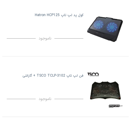
کول پد لپ تاپ Hatron HCP125
ناموجود
فن لپ تاپ TSCO TCLP-3102 + گارانتی
ناموجود