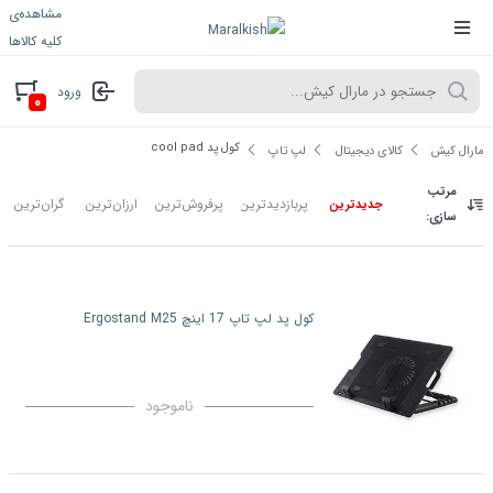
مشاهده‌ی
کلیه کالاها
ورود
۰
کول پد cool pad
مارال کیش
کالای دیجیتال
لپ تاپ
مرتب
پربازدیدترین
پرفروش‌ترین
ارزان‌ترین
گران‌ترین
جدیدترین
سازی:
کول پد لپ تاپ 17 اینچ Ergostand M25
ناموجود