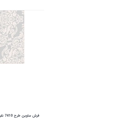
فرش ساوین طرح 7410 نقره ای کلکسیون آویژه