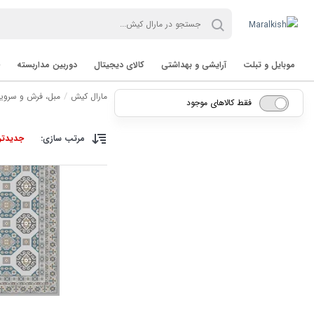
موبایل و تبلت
آرایشی و بهداشتی
کالای دیجیتال
دوربین مداربسته
مارال کیش
مبل، فرش و سرو
فقط کالاهای موجود
مرتب سازی:
جدیدتر
تب لت Tablet
برند TVT