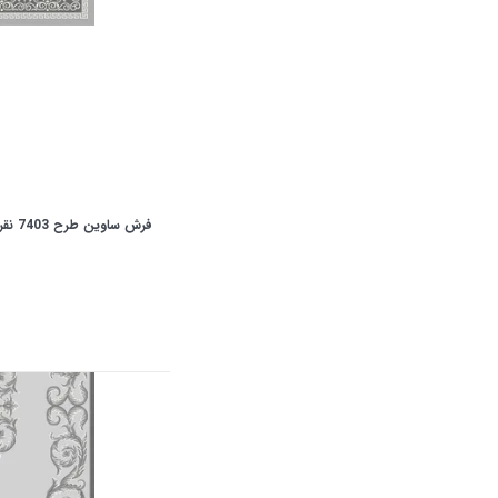
فرش ساوین طرح 7403 نقره ای روشن کلکسیون آویژه