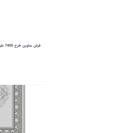
فرش ساوین طرح 7400 نقره ای روشن کلکسیون آویژه