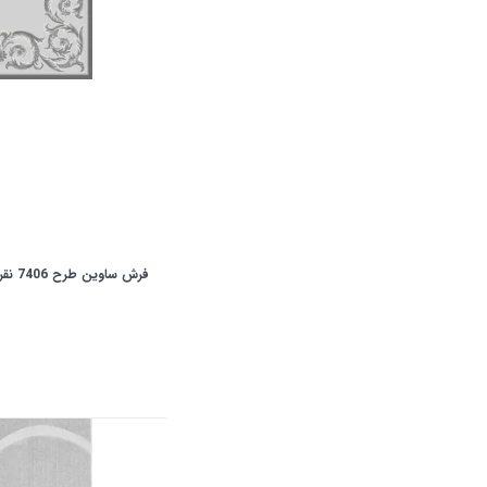
فرش ساوین طرح 7406 نقره ای روشن کلکسیون آویژه