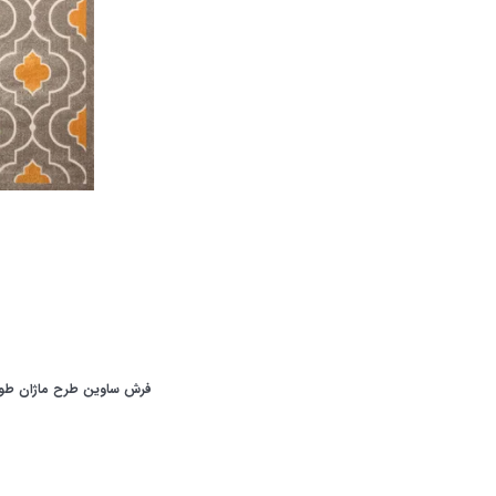
فرش ساوین طرح ماژان طو