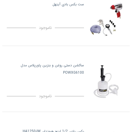
ست بکس بادی آینهل
ناموجود
ساکشن دستی روغن و بنزین پاورپلاس مدل
POWXG6100
ناموجود
بکس بادی 1/2 اینچ هیوندای HA1250-IW