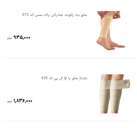
ساق بند زانوبند صادراتی پاک سمن کد 072
۹۳۵,۰۰۰
تومان
بانداژ ساق پا lp ال پی کد 635
۱,۸۳۶,۰۰۰
تومان