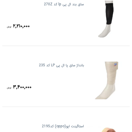
ساق بند ال پی lp کد 270Z
۲,۲۱۰,۰۰۰
تومان
بانداژ ساق پا ال پی LP کد 235
۳,۴۰۰,۰۰۰
تومان
استاگینت اپو(oppo) کد2195