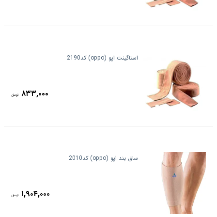
استاگینت اپو (oppo) کد2190
۸۳۳,۰۰۰
تومان
ساق بند اپو (oppo) کد2010
۱,۹۰۴,۰۰۰
تومان