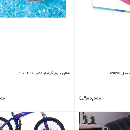
 59895
شناور طرح گربه اینتکس کد 58784
۰۰۰
۹۰۰,۰۰۰