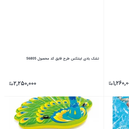
تشک بادی اینتکس طرح قایق کد محصول 56805
۱,۲۶۰,۰
۲,۲۵۰,۰۰۰