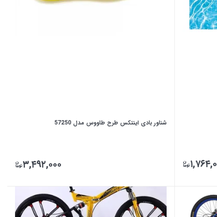
شناور بادی اینتکس طرح طاووس مدل 57250
۱,۷۶۴,
۳,۴۹۲,۰۰۰