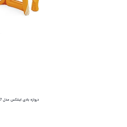
دروازه بادی اینتکس مدل 58507