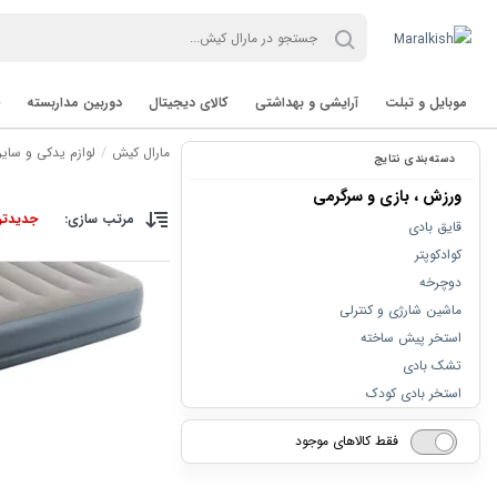
موبایل و تبلت
آرایشی و بهداشتی
کالای دیجیتال
دوربین مداربسته
مارال کیش
لوازم یدکی و سایر
دسته‌بندی نتایج
ورزش ، بازی و سرگرمی
مرتب سازی:
جدیدتر
قایق بادی
کوادکوپتر
دوچرخه
ماشین شارژی و کنترلی
تب لت Tablet
استخر پیش ساخته
تشک بادی
برند TVT
استخر بادی کودک
فقط کالاهای موجود