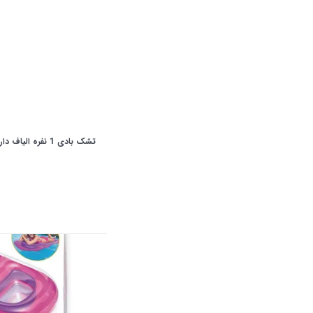
تشک بادی 1 نفره الیاف دار اینتکس مدل 64101