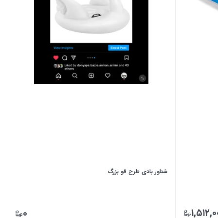
شناور بادی طرح قو بزرگ
۱,۵۱۲,۰
۰