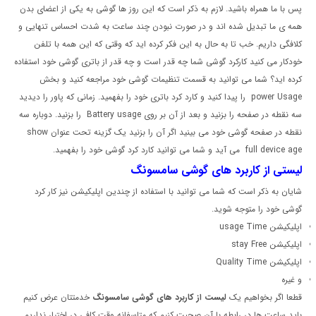
پس با ما همراه باشید. لازم به ذکر است که این روز ها گوشی به یکی از اعضای بدن
همه ی ما تبدیل شده اند و در صورت نبودن چند ساعت به شدت احساس تنهایی و
کلافگی داریم. خب تا به حال به این فکر کرده اید که وقتی که این همه با تلفن
خودکار می کنید کارکرد گوشی شما چه قدر است و چه قدر از باتری گوشی خود استفاده
کرده اید؟ شما می توانید به قسمت تنظیمات گوشی خود مراجعه کنید و بخش
power Usage را پیدا کنید و کارد کرد باتری خود را بفهمید. زمانی که پاور را دیدید
سه نقطه در صفحه را بزنید و بعد از آن بر روی Battery usage را بزنید. دوباره سه
نقطه در صفحه گوشی خود می بینید اگر آن را بزنید یک گزینه تحت عنوان show
device age
full
می آید و شما می توانید کارد کرد گوشی خود را بفهمید.
لیستی از کاربرد های گوشی سامسونگ
شایان به ذکر است که شما می توانید با استفاده از چندین اپلیکیشن نیز کار کرد
گوشی خود را متوجه شوید.
اپلیکیشن usage Time
اپلیکیشن stay Free
اپلیکیشن Quality Time
و غیره
قطعا اگر بخواهیم یک
لیست از کاربرد های گوشی سامسونگ
خدمتتان عرض کنیم
باید ساعت ها در رابطه با آن صحبت کنیم که متاسفانه وقت کافی در اختیار نداریم.