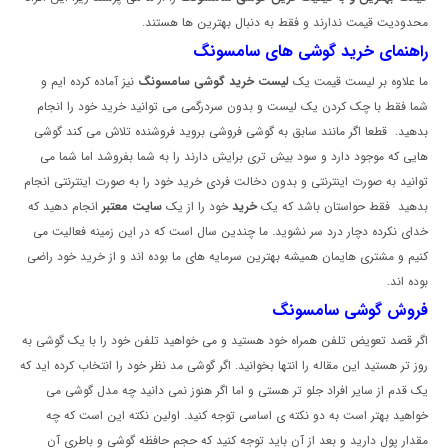
محدودیت قیمت ندارند و فقط به دنبال بهترین ها هستند.
راهنمای خرید گوشی های سامسونگ
ما علاوه بر لیست قیمت یک
لیست خرید گوشی سامسونگ
نیز آماده کرده ایم و
شما فقط با چک کردن یک لیست و بدون سردرگمی می توانید خرید خود را انجام
بدهید. قطعا اگر مانند سابق به گوشی فروشی بروید فروشنده تلاش می کند گوشی
هایی که موجود دارد و سود بیش تری برایش دارند را به شما بفروشد اما شما می
توانید به صورت اینترنتی و بدون دخالت فردی خرید خود را به صورت اینترنتی انجام
بدهید فقط حواستان باشد که یک
خرید
خود را از یک
سایت معتبر
انجام دهید که
خدای نکرده دچار درد سر نشوید. ما چندین سال است که در این زمینه فعالیت می
کنیم و مشتری هایمان همیشه بهترین سرمایه های ما بوده اند و از خرید خود راضی
بوده اند.
فروش گوشی سامسونگ
اگر قصد تعویض تلفن همراه خود هستید و می خواهید تلفن خود را با یک گوشی به
روز تر هستید این مقاله را انتها بخوانید. اگر گوشی مد نظر خود را انتخاب کرده اید که
یک قدم از سایر افراد جلو تر هستی و اما اگر هنوز نمی دانید چه مدل گوشی می
خواهید بهتر است به دو نکته ی اساسی توجه کنید. اولین نکته این است که چه
مقدار پول دارید و بعد از آن باید توجه کنید که حجم حافظه گوشی و باطری آن