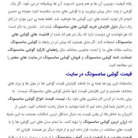
رفته کیفیت دوربین آن ها و هم چنین اندروید آن ها پیشرفته تر می شود. اگر یک
گوشی از چند سال پیش بیاورید و با گوشی های جدید مقایسه کنید متوجه ی حسن
انجام کار تولید کننده های این گوشی ها خواهید شد. قطعا همه ی این موارد در کنار
یک دیگر
دلیل افزایش خرید گوشی های سامسونگ
شده اند. شایان به ذکر است
که هر خواننده ای دوست دارد که یک بار هم که شده از
قابلیت های گوشی های
سامسونگ
استفاده کند. اگر مایل هستید که بیش تر در رابطه با
گوشی سامسونگ
بدانید مقاله های ما را تحت عناوین مختلف مثل
راهنمای کارکرد گوشی سامسونگ،
ضمانت نامه گوشی سامسونگ
و
فروش گوشی سامسونگ در سایت های معتبر
را
نیز مطالعه کنید.
قیمت گوشی سامسونگ در سایت
متاسفانه این روز ها همه ی ما شاهد افزایش قیمت گوشی ها در مول ها و برند های
مختلف هستیم و این افزایش قیمت تنها شامل گوشی های سامسونگ نیست. ما
برای راحت تر کردن کار مشتری های خود یک
لیست قیمت انواع گوشی سامسونگ
را در اختیار شما قرار داده ایم تا شما بتوانید با خیال راحت انتخاب کنید. خیلی از
کاربران به خاطر بالا تر رفتن قیمت به دنبال حداقل ترین امکانات هستند به این شرط
که
ارزان ترین گوشی سامسونگ
را تهیه کنند. ما تمام مدل های این گوشی ها را با
قیمت های مختلف در سایت قرار داده ایم و از طرف دیگر نیز هستند افرادی که
قیمت بهترین و با کیفیت ترین گوشی سامسونگ
را از ما می پرسند زیرا این افراد