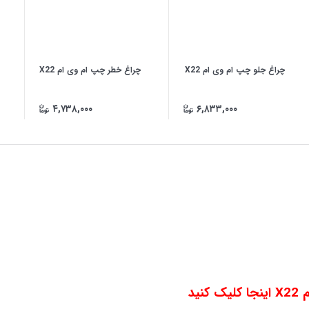
چراغ جلو چپ ام وی ام X22
چراغ خطر چپ ام وی ام X22
۴,۷۳۸,۰۰۰
۶,۸۳۳,۰۰۰
ید