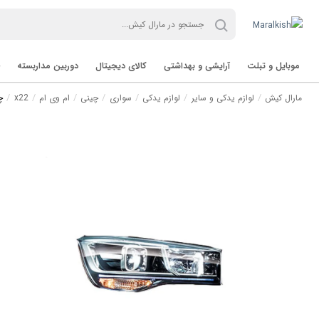
موبایل و تبلت
آرایشی و بهداشتی
کالای دیجیتال
دوربین مداربسته
مارال کیش
لوازم یدکی و سایر
لوازم یدکی
سواری
چینی
ام وی ام
x22
چ
تب لت Tablet
برند TVT