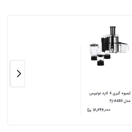
آبمیوه گیری 4 کاره تولیپس
مدل Fj-A480
۱۶,۶۴۶,۰۰۰