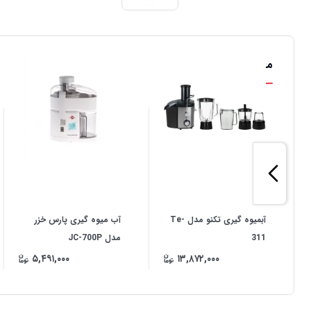
محصولات مشابه
آبمیوه گیری تکنو مدل Te-
آب میوه گیری پارس خزر
311
مدل JC-700P
۵,۴۹۱,۰۰۰
۱۳,۸۷۲,۰۰۰