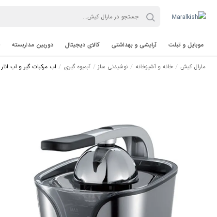
موبایل و تبلت
آرایشی و بهداشتی
کالای دیجیتال
دوربین مداربسته
مارال کیش
خانه و آشپزخانه
نوشیدنی ساز
آبمیوه گیری
اب مرکبات گیر و اب انار گیر
تب لت Tablet
برند TVT