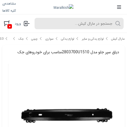
مشاهده‌ی
کلیه کالاها
ورود
۰
مارال کیش
لوازم یدکی و سایر
لوازم یدکی
سواری
چینی
جک
S3
دیاق سپر جلو مدل 2803700U1510مناسب برای خودروهای جک