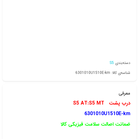
دسته‌بندی
S5
شناسه‌ی کالا: 6301010U1510E-km
معرفی
درب پشت S5 AT:S5 MT
6301010U1510E-km
ضمانت اصالت سلامت فیزیکی کالا