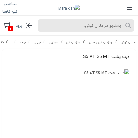
مشاهده‌ی
کلیه کالاها
ورود
۰
مارال کیش
لوازم یدکی و سایر
لوازم یدکی
سواری
چینی
جک
S5
درب پشت S5 AT:S5 MT