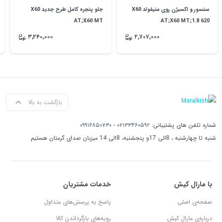
سنسور و اکسیژن روی منیفولد X60
جلو پنجره کامل طرح جدید X60
AT;X60 MT
AT;X60 MT;1.8 620
۳,۲۴۰,۰۰۰
۲,۷۰۷,۰۰۰
بازگشت به بالا
شماره تلفن های پشتیبانی:
۰۲۱۳۳۴۶۰۵۹۲
-
۰۹۹۱۶۸۵۰۷۳۰
شنبه تا چهارشنبه ، 8الی 17و پنجشنبه، 8الی 14 میزبان صدای گرمتان هستیم
با مارال کیش
خدمات مشتریان
صفحه‌ی اصلی
پاسخ به پرسش‌های متداول
درباره‌ی مارال کیش
رویه‌های بازگرداندن کالا