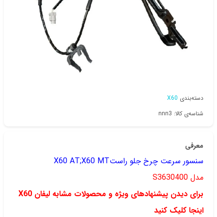
دسته‌بندی
X60
شناسه‌ی کالا: nnn3
معرفی
سنسور سرعت چرخ جلو راستX60 AT;X60 MT
مدل S3630400
برای دیدن پیشنهادهای ویژه و محصولات مشابه لیفان X60
اینجا کلیک کنید