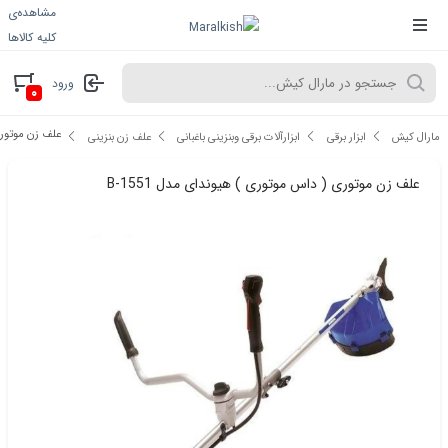
مشاهده‌ی
کلیه کالاها
ورود
۰
علف زن موتوری 
مارال کیش
ابزار برقی
ابزارآلات برقی وبنزینی باغبانی
علف زن بنزینی
علف زن موتوری ( داس موتوری ) هیوندای مدل 1551-B