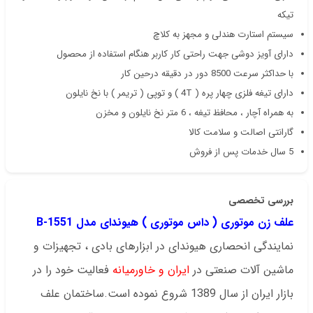
تیکه
سیستم استارت هندلی و مجهز به کلاچ
دارای آویز دوشی جهت راحتی کار کاربر هنگام استفاده از محصول
با حداکثر سرعت 8500 دور در دقیقه درحین کار
دارای تیغه فلزی چهار پره ( 4T ) و توپی ( تریمر ) با نخ نایلون
به همراه آچار ، محافظ تیغه ، 6 متر نخ نایلون و مخزن
گارانتی اصالت و سلامت کالا
5 سال خدمات پس از فروش
بررسی تخصصی
علف زن موتوری ( داس موتوری ) هیوندای مدل 1551-B
نمایندگی انحصاری هیوندای
در ابزارهای بادی ، تجهیزات و
ماشین آلات صنعتی در
ایران
و خاورمیانه
فعالیت خود را
در
بازار ایران از سال 1389 شروع نموده است.
ساختمان علف