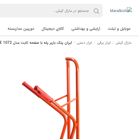
موبایل و تبلت
آرایشی و بهداشتی
کالای دیجیتال
دوربین مداربسته
مارال کیش
ابزار برقی
ابزار دستی
ایران پتک باربر پله با صفحه ثابت مدل SE 1072
تب لت Tablet
برند TVT