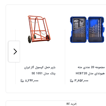
مجموعه 20 عددی مته
باربر حمل کپسول گاز ایران
باربر
هیوندای مدل HCBT20
پتک مدل SE 1051
پتک مدل
۸,۲۴۲,۰۰۰
۳,۶۵۲,۰۰۰
خرید کالا