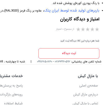
با رنگ پودری کوره‌ای پوشش شده اند.
باربرهای تولید شده توسط ایران پتک
،
علاوه بر رنگ قرمز (RAL3020)،در رنگ های ذیل نیز قابل ارائه می‌باشند.
امتیاز و دیدگاه کاربران
از مجموع ۰ امتیاز
شما هم درباره این کالا دیدگاه ثبت کنید
ثبت دیدگاه
شماره تلفن های پشتیبانی:
۰۲۱۳۳۴۶۰۵۹۲
-
۰۹۹۱۶۸۵۰۷۳۰
|
شنبه تا چهارشنبه ، 8الی 17و پنجشنبه، 8الی 14 میزبان صدای گرمتان هستیم
با مارال کیش
خدمات مشتریا
صفحه‌ی اصلی
پاسخ به پرسش‌ها
درباره‌ی مارال کیش
رویه‌های بازگرداندن
تماس با مارال کیش
شرایط استفاده