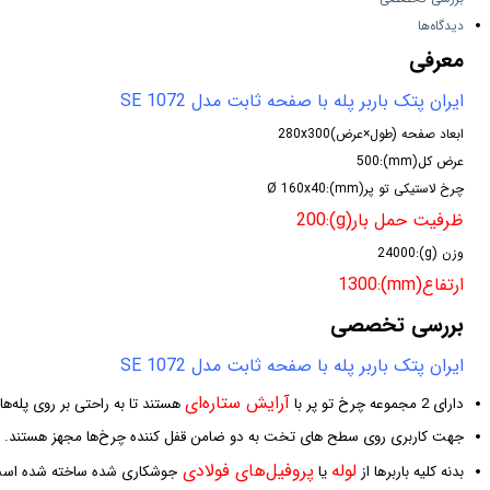
دیدگاه‌ها
معرفی
ایران پتک باربر پله با صفحه ثابت مدل SE 1072
ابعاد صفحه (طول×عرض)280x300
عرض کل(mm):500
چرخ لاستیکی تو پر(mm):Ø 160x40
ظرفیت حمل بار(g):200
وزن (g):24000
ارتفاع(mm):1300
بررسی تخصصی
ایران پتک باربر پله با صفحه ثابت مدل SE 1072
آرایش ستاره‌ای
دارای 2 مجموعه چرخ تو پر با
هستند تا به راحتی بر روی پله‌ها
جهت کاربری روی سطح های تخت به دو ضامن قفل کننده چرخ‌ها مجهز هستند.
لوله
پروفیل‌های فولادی
بدنه کلیه باربرها از
یا
جوشکاری شده ساخته شده اس