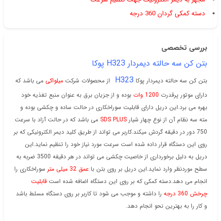
دسته کمکی گردان 360 درجه
بررسی تخصصی
بتن کن سه حالته دیمردار H323 پوکا
H323
بتن کن سه حالته دیمردار پوکا
از محصولات شرکت
میلواکی
می باشد که
دارای موتور پرقدرت
1200 وات
بوده و از جزیان برق به عنوان منبع تغذیه خود
بهره می برد.این دریل دارای قابلیت سوراخکاری در حالت ساده و چکشی بوده و
مته سه نظام آن از نوع چهار شیار
SDS PLUS
می باشد که در حالت آزاد با سرعت
750 دور در دقیقه گردش میکند.کاربر می تواند از طریق کلید دیمر الکترونیکی که بر
روی این دستگاه قرار داده شده است سرعت مورد نیاز خود را تنظیم نماید.این
دریل به دلیل برخورداری از خاصیت چکشی می تواند در هر دقیقه 3500 ضربه به
سطح موردنظر وارد نماید.این دریل بر روی بتن با
عمق 32 میلی متر
سوراخکاری را
انجام می دهد.دسته کمکی که بر روی این دستگاه اضافه شده است
قابلیت
چرخش 360 درجه
را داشته و موجب می شود تا کاربر بر روی دستگاه مسلط باشد
و کار را به بهترین نحو انجام دهد.