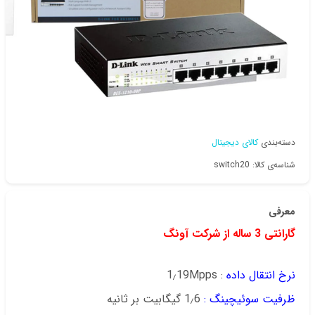
دسته‌بندی
کالای دیجیتال
شناسه‌ی کالا: switch20
معرفی
گارانتی 3 ساله از شرکت آونگ
نرخ انتقال داده
: 1٫19Mpps
ظرفیت سوئیچینگ :
1٫6 گیگابیت بر ثانیه