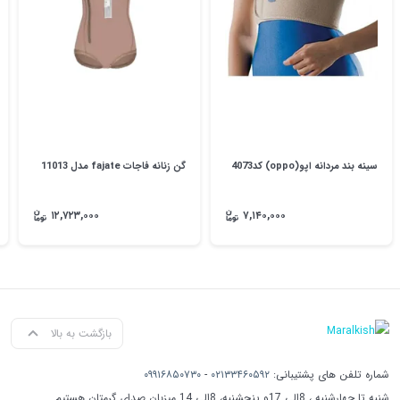
سینه بند مردانه اپو(oppo) کد4073
گن زنانه فاجات fajate مدل 11013
۱۲,۷۲۳,۰۰۰
۷,۱۴۰,۰۰۰
بازگشت به بالا
شماره تلفن های پشتیبانی:
۰۲۱۳۳۴۶۰۵۹۲
-
۰۹۹۱۶۸۵۰۷۳۰
شنبه تا چهارشنبه ، 8الی 17و پنجشنبه، 8الی 14 میزبان صدای گرمتان هستیم