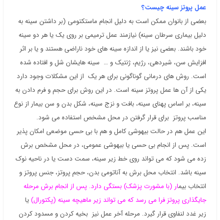
عمل پروتز سینه چیست؟
بعضی از بانوان ممکن است به دلیل انجام ماستکتومی (بر داشتن سینه به
دلیل بیماری سرطان سینه) نیازمند عمل ترمیمی بر روی یک یا هر دو سینه
خود باشند. بعضی نیز یا از اندازه سینه های خود ناراضی هستند و یا بر اثر
افزایش سن، شیردهی، رژیم، ژنتیک و … سینه هایشان شل و افتاده شده
است. روش های درمانی گوناگونی برای هر یک از این مشکلات وجود دارد
یکی از آن ها عمل پروتز سینه است. در این روش برای حجم و فرم دادن به
سینه، بر اساس پهنای سینه، بافت و نزج سینه، شکل بدن و سن بیمار از نوع
مناسب پروتز برای قرار گرفتن در محل مشخص استفاده می شود.
این عمل هم در حالت بیهوشی کامل و هم با بی حسی موضعی امکان پذیر
است. پس از انجام بی حسی یا بیهوشی عمومی، در محل مشخص برش
زده می شود که می تواند روی خط زیر سینه، سمت دست یا در ناحیه نوک
سینه باشد. انتخاب محل برش به آناتومی بدن، حجم پروتز، جنس پروتز و
انتخاب بیم
ار (با مشورت پزشک) بستگی دارد. پس از انجام برش مرحله
جایگذاری پروتز فرا می رسد که می تواند زیر ماهیچه سینه (پکتورال)
یا
زیر غدد لنفاوی قرار گیرد. مرحله آخر عمل نیز بخیه کردن و مسدود کردن