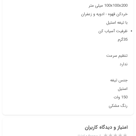
100x100x200 میلی متر
خردکن قهوه - ادویه و زعفران
با تیغه استیل
ظرفیت آسیاب کن
35گرم
تنظیم سرعت
ندارد
جنس تیغه
استیل
150 وات
رنگ مشکی
امتیاز و دیدگاه کاربران
از مجموع ۰ امتیاز