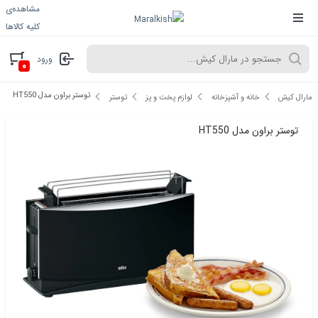
مشاهده‌ی
کلیه کالاها
ورود
۰
توستر براون مدل HT550
مارال کیش
خانه و آشپزخانه
لوازم پخت و پز
توستر
توستر براون مدل HT550