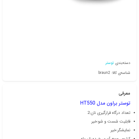
دسته‌بندی
توستر
شناسه‌ی کالا: braun2
معرفی
توستر براون مدل HT550
تعداد درگاه قرارگیری نان:2
قابلیت شست و شو:خیر
نمایشگر:خیر
کشوی جمع آوری خرده نان:بله