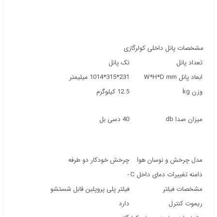
مشخصات پانل داخلی کولرگازی
تعداد پانل
تک پانل
ابعاد پانل W*H*D mm
231*315*1014 میلیمتر
وزن kg
12.5 کیلوگرم
میزان صدا db
40 دسی بل
مدل چرخش و نوسان هوا
چرخش خودکار دو طرفه
دامنه تغییرات دمای داخل C
-
مشخصات فیلتر
فیلتر پلی پروپلین قابل شستشو
ریموت کنترل
دارد