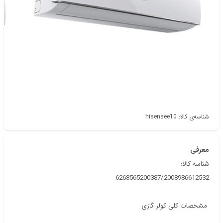
دسته‌بندی
کولر و اسپیلت
شناسه‌ی کالا: hisensee10
معرفی
شناسه کالا:
6268565200387/2008986612532
مشخصات کلی کولر گازی