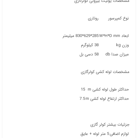
مشخصات یونیت بیرونی کولرگازی
نوع کمپرسور
روتاری
ابعاد W*H*D mm
285*629*830 میلیمتر
وزن kg
38 کیلوگرم
میزان صدا db
58 دسی بل
مشخصات لوله کشی کولرگازی
حداکثر طول لوله کشی m
15
حداکثر ارتفاع لوله کشی m
7.5
جزئیات بیشتر کولر گازی
لوازم اضافی
5 متر لوله + عایق