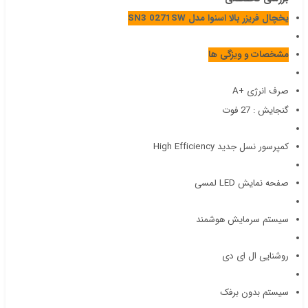
یخچال فریزر بالا اسنوا مدل SN3 0271SW
مشخصات و ویزگی ها
صرف انرژی +A
گنجایش : 27 فوت
کمپرسور نسل جدید High Efficiency
صفحه نمایش LED لمسی
سیستم سرمایش هوشمند
روشنایی ال ای دی
سیستم بدون برفک