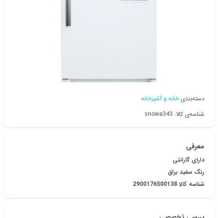
دسته‌بندی
خانه و آشپزخانه
شناسه‌ی کالا: snowa343
معرفی
دارای گارانتی
رنگ سفید براق
شناسه کالا 2900176500138
بررسی تخصصی