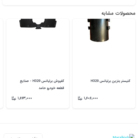
محصولات مشابه
کنیستر بنزین برلیانس H320
کفپوش برلیانس H320 - صنایع
قطعه خودرو حامد
۱,۶۶۳,۰۰۰
۱,۶۰۶,۰۰۰