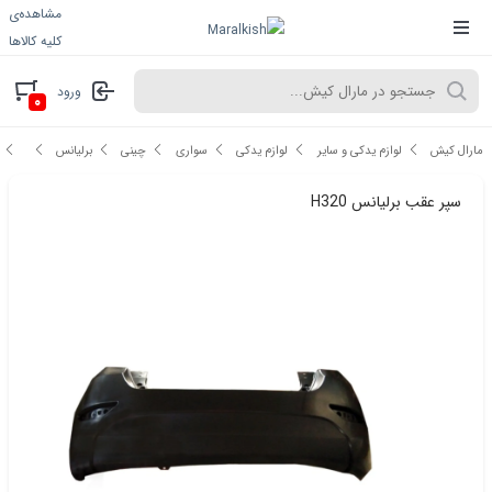
مشاهده‌ی
کلیه کالاها
ورود
۰
مارال کیش
لوازم یدکی و سایر
لوازم یدکی
سواری
چینی
برلیانس
سپر عقب برلیانس H320