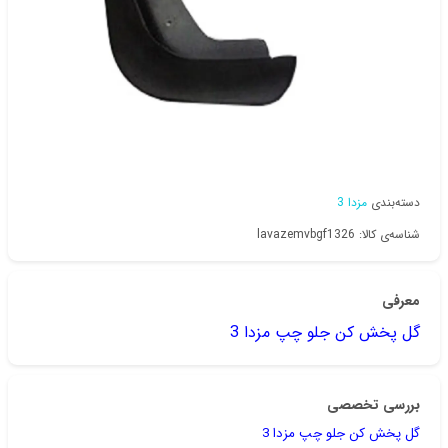
دسته‌بندی
مزدا 3
شناسه‌ی کالا: lavazemvbgf1326
معرفی
گل پخش کن جلو چپ مزدا 3
بررسی تخصصی
گل پخش کن جلو چپ مزدا 3