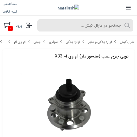
مشاهده‌ی
کلیه کالاها
ورود
۰
مارال کیش
لوازم یدکی و سایر
لوازم یدکی
سواری
چینی
ام وی ام
توپی چرخ عقب (سنسور دار) ام وی ام X33