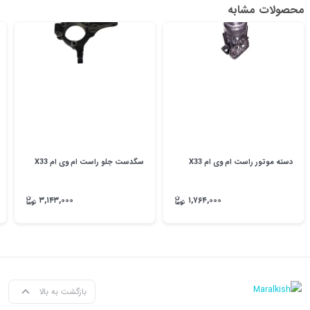
محصولات مشابه
دسته موتور راست ام وی ام X33
سگدست جلو راست ام وی ام X33
۳,۱۴۳,۰۰۰
۱,۷۶۴,۰۰۰
بازگشت به بالا