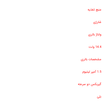
منبع تغذیه
شارژی
ولتاژ باتری
14.4 ولت
مشخصات باتری
1.5 آمپر لیتیوم
گیربکس دو سرعته
بلی