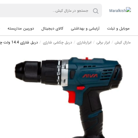
موبایل و تبلت
آرایشی و بهداشتی
کالای دیجیتال
دوربین مداربسته
مارال کیش
ابزار برقی
ابزارشارژی
دریل چکشی شارژی
دریل شارژی 14.4 ولت چکشی آروا مدل 5813
تب لت Tablet
برند TVT