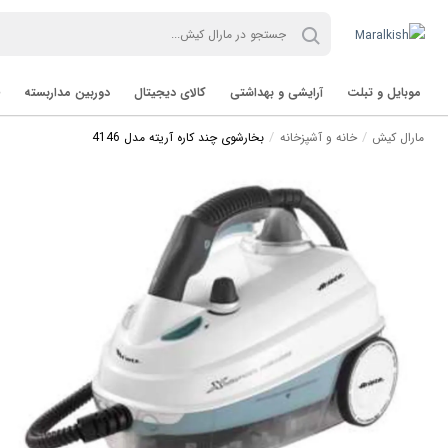
موبایل و تبلت
آرایشی و بهداشتی
کالای دیجیتال
دوربین مداربسته
مارال کیش
خانه و آشپزخانه
بخارشوی چند کاره آریته مدل 4146
تب لت Tablet
برند TVT