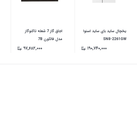
یخچال ساید بای ساید اسنوا
اجاق گاز 7 شعله تاکنوگاز
SN8-2261GW
مدل فالکون 7B
۹۷,۶۸۲,۰۰۰
۱۹۰,۷۴۰,۰۰۰