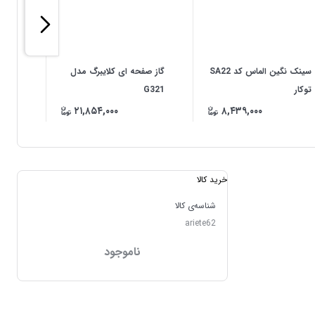
سینک نگین الماس کد SA22
گاز صفحه ای کلایبرگ مدل
توکار
G321
توکار
۲۱,۸۵۴,۰۰۰
۸,۴۳۹,۰۰۰
خرید کالا
شناسه‌ی کالا
ariete62
ناموجود