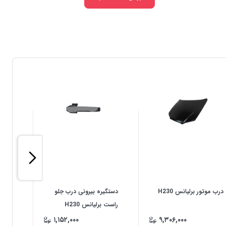
درب موتور برلیانس H230
دستگیره بیرونی درب جلو
سپر عق
راست برلیانس H230
۱,۱۵۲,۰۰۰
۹,۳۰۶,۰۰۰