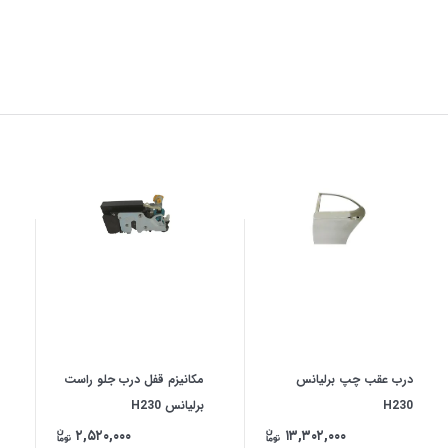
درب عقب چپ برلیانس
مکانیزم قفل درب جلو راست
H230
برلیانس H230
۲,۵۲۰,۰۰۰
۱۳,۳۰۲,۰۰۰