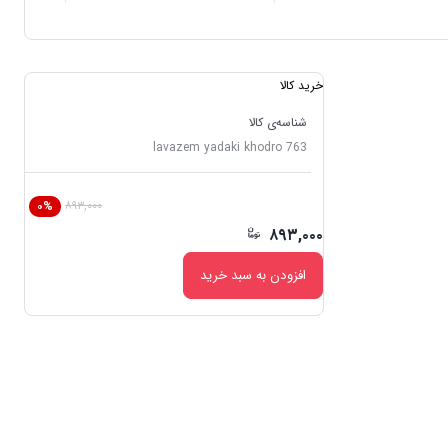
خرید کالا
شناسه‌ی کالا
lavazem yadaki khodro 763
۸۹۳,۰۰۰
۰%
۸۹۳,۰۰۰
افزودن به سبد خرید