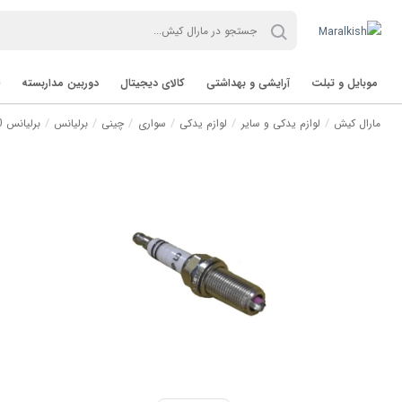
موبایل و تبلت
آرایشی و بهداشتی
کالای دیجیتال
دوربین مداربسته
مارال کیش
لوازم یدکی و سایر
لوازم یدکی
سواری
چینی
برلیانس
برلیانس H230
تب لت Tablet
برند TVT