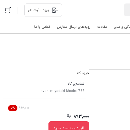
ورود | ثبت نام
دکی و سایر
مقالات
رویه‌های ارسال سفارش
تماس با ما
اخبار فناوری های روز در 2025: رباتیک، هوش مصنوعی، و فضا
خرید کالا
شناسه‌ی کالا
lavazem yadaki khodro 763
۸۹۳,۰۰۰
۰%
۸۹۳,۰۰۰
افزودن به سبد خرید