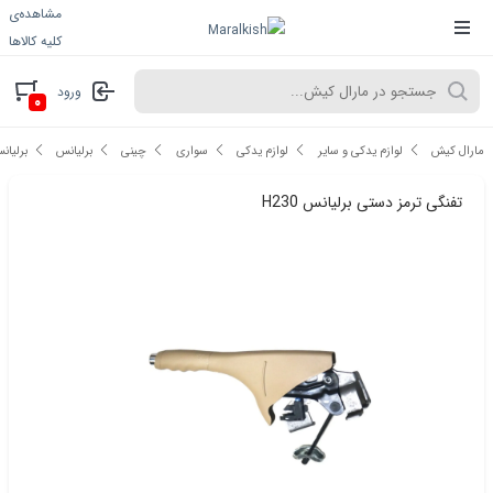
مشاهده‌ی
کلیه کالاها
ورود
۰
مارال کیش
لوازم یدکی و سایر
لوازم یدکی
سواری
چینی
برلیانس
برلیانس 0
تفنگی ترمز دستی برلیانس H230