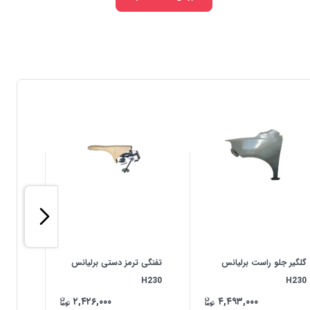
گلگیر جلو راست برلیانس
تفنگی ترمز دستی برلیانس
شلگیر
H230
H230
H230
۲,۴۲۶,۰۰۰
۴,۴۹۳,۰۰۰