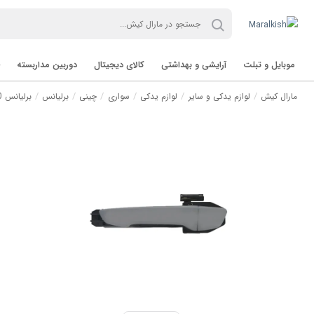
موبایل و تبلت
آرایشی و بهداشتی
کالای دیجیتال
دوربین مداربسته
مارال کیش
لوازم یدکی و سایر
لوازم یدکی
سواری
چینی
برلیانس
برلیانس H230
تب لت Tablet
برند TVT