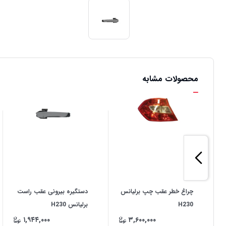
محصولات مشابه
چراغ خطر عقب چپ برلیانس
دستگیره بیرونی عقب راست
H230
برلیانس H230
۱,۹۴۴,۰۰۰
۳,۶۰۰,۰۰۰