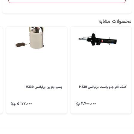
محصولات مشابه
کمک فنر جلو راست برلیانس H330
پمپ بنزین برلیانس H330
۵,۱۷۷,۰۰۰
۲,۷۰۰,۰۰۰