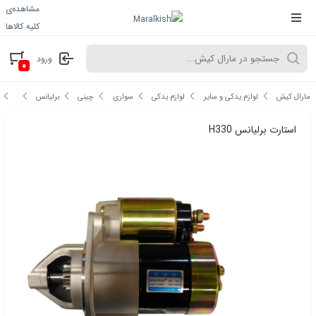
مشاهده‌ی
کلیه کالاها
ورود
۰
مارال کیش
لوازم یدکی و سایر
لوازم یدکی
سواری
چینی
برلیانس
استارت برلیانس H330