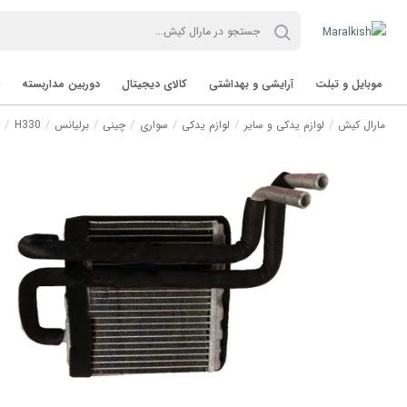
موبایل و تبلت
آرایشی و بهداشتی
کالای دیجیتال
دوربین مداربسته
مارال کیش
لوازم یدکی و سایر
لوازم یدکی
سواری
چینی
برلیانس
H330
ر
تب لت Tablet
برند TVT