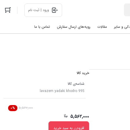
ورود | ثبت نام
دکی و سایر
مقالات
رویه‌های ارسال سفارش
تماس با ما
اخبار فناوری های روز در 2025: رباتیک، هوش مصنوعی، و فضا
خرید کالا
شناسه‌ی کالا
lavazem yadaki khodro 995
۵,۵۶۲,۰۰۰
۰%
۵,۵۶۲,۰۰۰
افزودن به سبد خرید