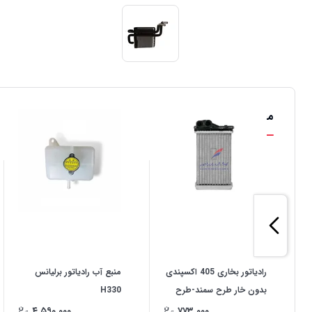
محصولات مشابه
رادیاتور بخاری 405 اکسپندی
منبع آب رادیاتور برلیانس
بدون خار طرح سمند-طرح
H330
2000 و آردی
۴,۵۹۰,۰۰۰
۷۷۳,۰۰۰