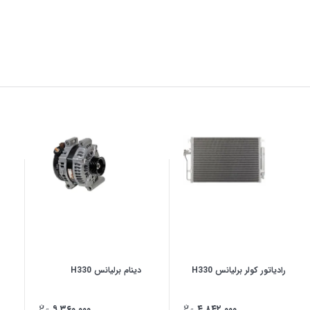
رادیاتور کولر برلیانس H330
دینام برلیانس H330
۹,۳۶۰,۰۰۰
۴,۸۴۲,۰۰۰