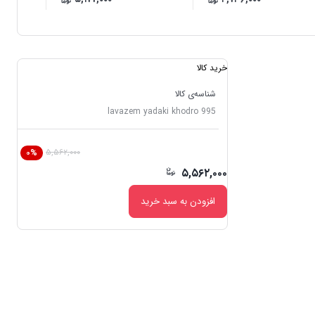
خرید کالا
شناسه‌ی کالا
lavazem yadaki khodro 995
۵,۵۶۲,۰۰۰
۰%
۵,۵۶۲,۰۰۰
افزودن به سبد خرید