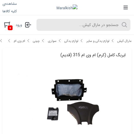
مشاهده‌ی
کلیه کالاها
ورود
۰
مارال کیش
لوازم یدکی و سایر
لوازم یدکی
سواری
چینی
ام وی ام
ایربگ کامل (کرم) ام وی ام 315 (قدیم)