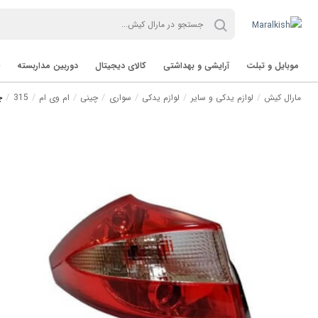
موبایل و تبلت
آرایشی و بهداشتی
کالای دیجیتال
دوربین مداربسته
مارال کیش
لوازم یدکی و سایر
لوازم یدکی
سواری
چینی
ام وی ام
315
چ
تب لت Tablet
برند TVT