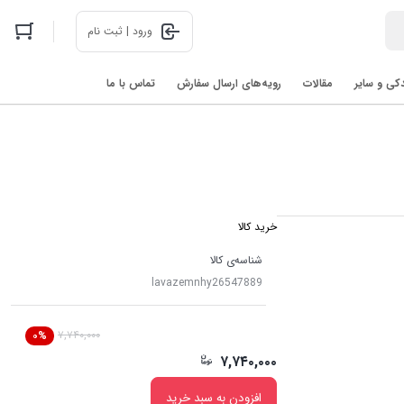
ورود | ثبت نام
دکی و سایر
مقالات
رویه‌های ارسال سفارش
تماس با ما
اخبار فناوری های روز در 2025: رباتیک، هوش مصنوعی، و فضا
خرید کالا
شناسه‌ی کالا
lavazemnhy26547889
۷,۷۴۰,۰۰۰
۰%
۷,۷۴۰,۰۰۰
افزودن به سبد خرید