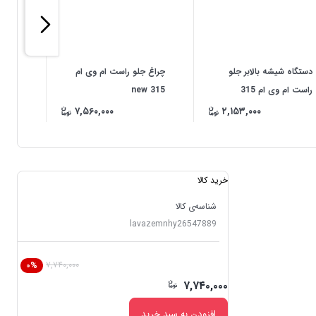
دستگاه شیشه بالابر جلو
چراغ جلو راست ام وی ام
راست ام وی ام 315
315 new
صنایع
۷,۵۶۰,۰۰۰
۲,۱۵۳,۰۰۰
خرید کالا
شناسه‌ی کالا
lavazemnhy26547889
۷,۷۴۰,۰۰۰
۰%
۷,۷۴۰,۰۰۰
افزودن به سبد خرید