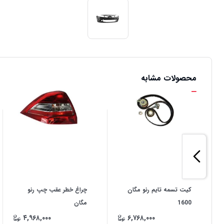
محصولات مشابه
کیت تسمه تایم رنو مگان
چراغ خطر عقب چپ رنو
1600
مگان
۴,۹۶۸,۰۰۰
۶,۷۶۸,۰۰۰