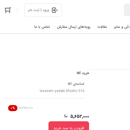
ورود | ثبت نام
دکی و سایر
مقالات
رویه‌های ارسال سفارش
تماس با ما
اخبار فناوری های روز در 2025: رباتیک، هوش مصنوعی، و فضا
خرید کالا
شناسه‌ی کالا
lavazem yadaki khodro 516
۵,۶۵۲,۰۰۰
۰%
۵,۶۵۲,۰۰۰
افزودن به سبد خرید