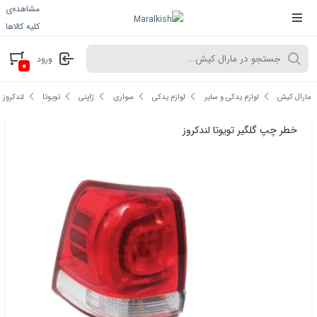
مشاهده‌ی
کلیه کالاها
ورود
۰
مارال کیش
لوازم یدکی و سایر
لوازم یدکی
سواری
ژاپنی
تویوتا
لندکروز
خطر چپ گلگیر تویوتا لندکروز