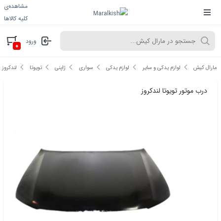
مشاهده‌ی
کلیه کالاها
ورود
۰
مارال کیش
لوازم یدکی و سایر
لوازم یدکی
سواری
ژاپنی
تویوتا
لندکروز
درب موتور تویوتا لندکروز